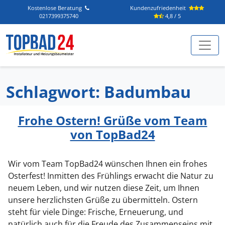
Kostenlose Beratung
Kundenzufriedenheit
0217399375740
4,8 / 5
Hauptnavigation
Schlagwort:
Badumbau
Frohe Ostern! Grüße vom Team
von TopBad24
Wir vom Team TopBad24 wünschen Ihnen ein frohes
Osterfest! Inmitten des Frühlings erwacht die Natur zu
neuem Leben, und wir nutzen diese Zeit, um Ihnen
unsere herzlichsten Grüße zu übermitteln. Ostern
steht für viele Dinge: Frische, Erneuerung, und
natürlich auch für die Freude des Zusammenseins mit